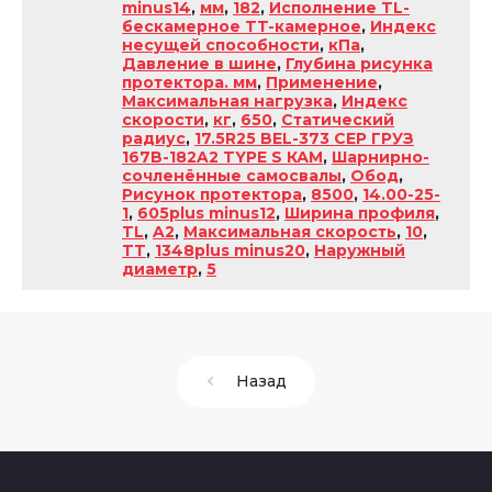
minus14
,
мм
,
182
,
Исполнение TL-
бескамерное TT-камерное
,
Индекс
несущей способности
,
кПа
,
Давление в шине
,
Глубина рисунка
протектора. мм
,
Применение
,
Максимальная нагрузка
,
Индекс
скорости
,
кг
,
650
,
Статический
радиус
,
17.5R25 BEL-373 СЕР ГРУЗ
167B-182A2 TYPE S КАМ
,
Шарнирно-
сочленённые самосвалы
,
Обод
,
Рисунок протектора
,
8500
,
14.00-25-
1
,
605plus minus12
,
Ширина профиля
,
TL
,
A2
,
Максимальная скорость
,
10
,
TT
,
1348plus minus20
,
Наружный
диаметр
,
5
Назад