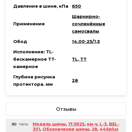
Давление в шине, кПа
650
Шарнирно-
Применение
сочленённые
самосвалы
Обод
14.00-25/1,5
Исполнение: TL-
бескамерное TT-
TL, TT
камерное
Глубина рисунка
28
протектора. мм
Отзывы
Модель шины
,
17.5R25
,
км-ч
,
L-3
,
BEL-
теги:
301
,
Обозначение шины
,
28
,
446plus