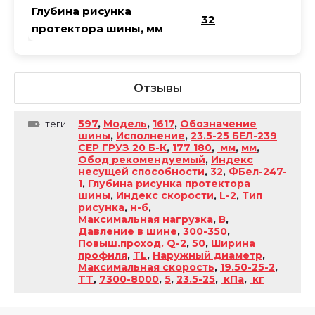
Глубина рисунка
32
протектора шины, мм
Отзывы
597
,
Модель
,
1617
,
Обозначение
теги:
шины
,
Исполнение
,
23.5-25 БЕЛ-239
СЕР ГРУЗ 20 Б-К
,
177 180
,
мм
,
мм
,
Обод рекомендуемый
,
Индекс
несущей способности
,
32
,
ФБел-247-
1
,
Глубина рисунка протектора
шины
,
Индекс скорости
,
L-2
,
Тип
рисунка
,
н-б
,
Максимальная нагрузка
,
В
,
Давление в шине
,
300-350
,
Повыш.проход. Q-2
,
50
,
Ширина
профиля
,
TL
,
Наружный диаметр
,
Максимальная скорость
,
19.50-25-2
,
TT
,
7300-8000
,
5
,
23.5-25
,
кПа
,
кг