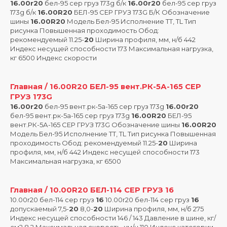
16.00r20
бел-95 сер груз 173g б/к
16.00r20
бел-95 сер груз
173g б/к
16.00R20
БЕЛ-95 СЕР ГРУЗ 173G Б/К Обозначение
шины
16.00R20
Модель Бел-95 Исполнение TT, TL Тип
рисунка Повышенная проходимость Обод:
рекомендуемый 11.25-
20
Ширина профиля, мм, н/б 442
Индекс несущей способности 173 Максимальная нагрузка,
кг 6500 Индекс скорости
Главная / 16.00R20 БЕЛ-95 вент.РК-5А-165 СЕР
ГРУЗ 173G
16.00r20
бел-95 вент.рк-5а-165 сер груз 173g
16.00r20
бел-95 вент.рк-5а-165 сер груз 173g
16.00R20
БЕЛ-95
вент.РК-5А-165 СЕР ГРУЗ 173G Обозначение шины
16.00R20
Модель Бел-95 Исполнение TT, TL Тип рисунка Повышенная
проходимость Обод: рекомендуемый 11.25-
20
Ширина
профиля, мм, н/б 442 Индекс несущей способности 173
Максимальная нагрузка, кг 6500
Главная / 10.00R20 БЕЛ-114 СЕР ГРУЗ 16
10.00r20 бел-114 сер груз
16
10.00r20 бел-114 сер груз
16
допускаемый 7,5-
20
8,0-
20
Ширина профиля, мм, н/б 275
Индекс несущей способности 146 / 143 Давление в шине, кг/