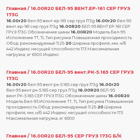
Главная / 16.00R20 БЕЛ-95 ВЕНТ.ЕР-161 СЕР ГРУЗ
173G
16.00r20
бел-95 вент.ер-161 сер груз 173g
16.00r20
бел-95
вент.ер-161 сер груз 173g
16.00R20
БЕЛ-95 ВЕНТ.ЕР-161 СЕР
ГРУЗ 173G Обозначение шины
16.00R20
Модель Бел-95
Исполнение TT, TL Тип рисунка Повышенная проходимость
Обод: рекомендуемый 11.25-
20
Ширина профиля, мм, н/б
442 Индекс несущей способности 173 Максимальная
нагрузка, кг 6500 Индекс
Главная / 16.00R20 БЕЛ-95 вент.РК-5.165 СЕР ГРУЗ
173G
16.00r20
бел-95 вент.рк-5.165 сер груз 173g
16.00r20
бел-95 вент.рк-5.165 сер груз 173g
16.00R20
БЕЛ-95
вент.РК-5.165 СЕР ГРУЗ 173G Обозначение шины
16.00R20
Модель Бел-95 Исполнение TT, TL Тип рисунка Повышенная
проходимость Обод: рекомендуемый 11.25-
20
Ширина
профиля, мм, н/б 442 Индекс несущей способности 173
Максимальная нагрузка, кг 6500
Главная / 16.00R20 БЕЛ-95 СЕР ГРУЗ 173G Б/К