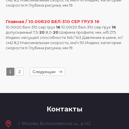
см2 8,2 Максимальная скорость, км/ч 110 Индекс категории
скорости К Глубина рисунка, мм 19
Главная / 10.00R20 БЕЛ-310 СЕР ГРУЗ 16
10.00r20 бел-310 сер груз
16
10.00r20 бел-310 сер груз
16
допускаемый 7,5-
20
8,0-
20
Ширина профиля, мм, н/б 275
Индекс несущей способности 146 / 143 Давление в шине, кг/
см2 8,2 Максимальная скорость, км/ч 110 Индекс категории
скорости К Глубина рисунка, мм 19
1
2
Следующая
Контакты
г. Москва, Волоколамское ш., д.142